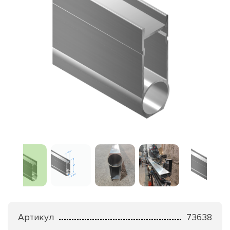
Артикул
73638