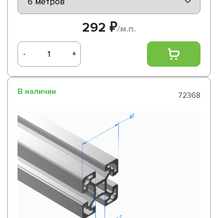
292 ₽
/м.п.
-
+
В наличии
72368