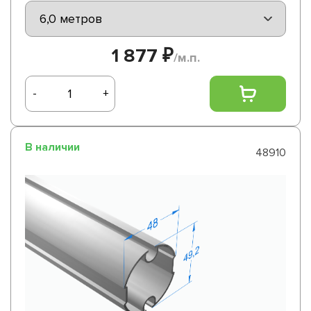
1 877 ₽
/м.п.
-
+
В наличии
48910