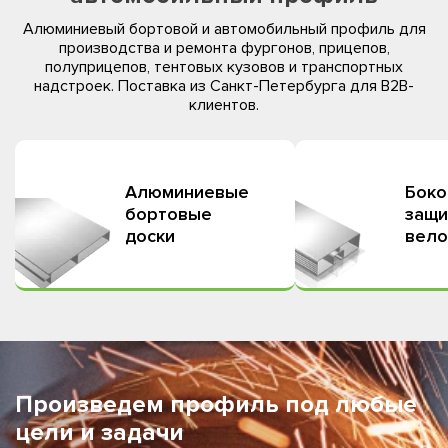
Алюминиевый бортовой и автомобильный профиль для
производства и ремонта фургонов, прицепов,
полуприцепов, тентовых кузовов и транспортных
надстроек. Поставка из Санкт-Петербурга для B2B-
клиентов.
Алюминиевые
Боко
бортовые
защи
доски
вело
Произведем профиль под любые
цели и задачи