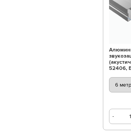
Алюмин
звукоза
(акусти
52406,
-