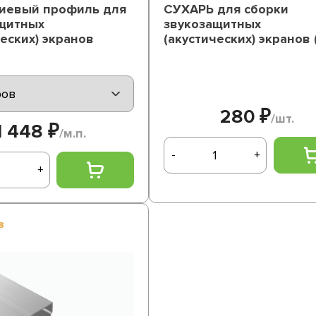
иевый профиль для
СУХАРЬ для сборки
щитных
звукозащитных
ческих) экранов
(акустических) экранов (
280 ₽
/шт.
1 448 ₽
/м.п.
-
+
+
з