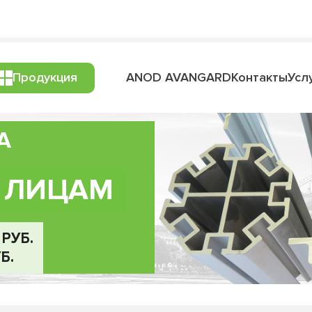
0-17:00 - офис+склад
Дежурный менеджер
+7 963 24
Продукция
ANOD AVANGARD
Контакты
Усл
А
 ЛИЦАМ
РУБ.
Б.