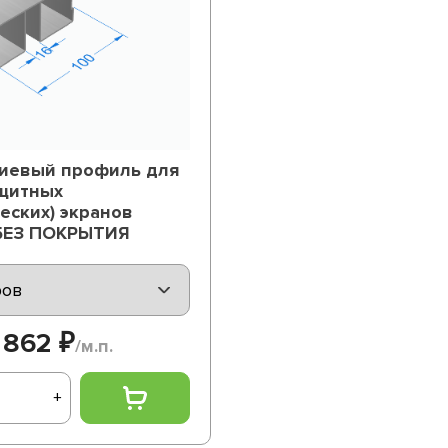
иевый профиль для
щитных
ческих) экранов
 БЕЗ ПОКРЫТИЯ
862 ₽
/м.п.
+