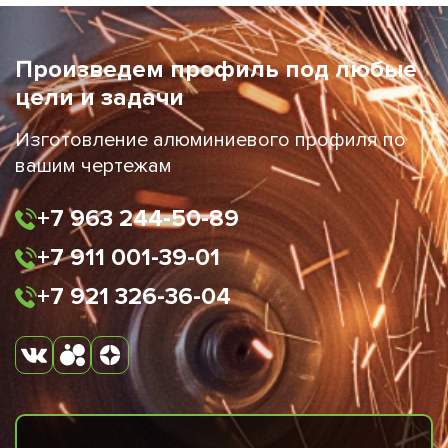
Произведем профиль под любые
цели и задачи
Изготовление алюминиевого профиля по
вашим чертежам
+7 963 244-50-89
+7 911 001-39-01
+7 921 326-36-04