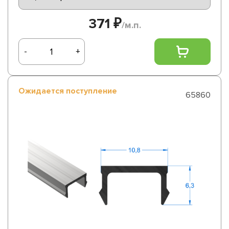
371 ₽
/м.п.
-
+
Ожидается поступление
65860