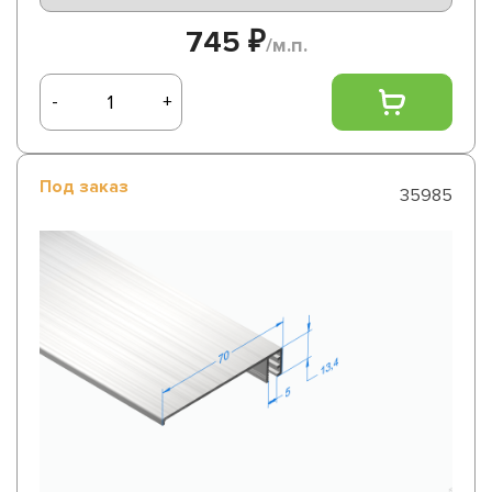
745 ₽
/м.п.
-
+
Под заказ
35985