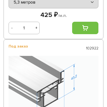
425 ₽
/м.п.
-
+
Под заказ
102922