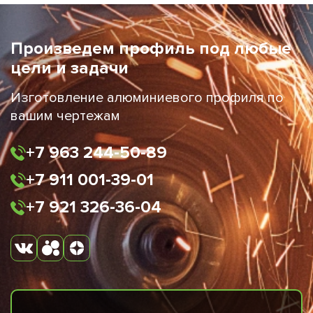
Произведем профиль под любые
цели и задачи
Изготовление алюминиевого профиля по
вашим чертежам
+7 963 244-50-89
+7 911 001-39-01
+7 921 326-36-04