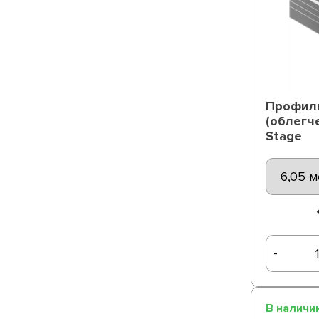
Профиль
(облегч
Stage
-
В наличи