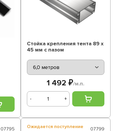
Стойка крепления тента 89 х
45 мм с пазом
1 492 ₽
/м.п.
-
+
Ожидается поступление
07795
07799