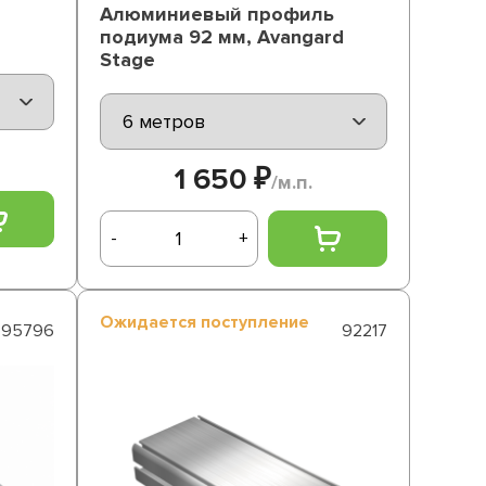
Алюминиевый профиль
подиума 92 мм, Avangard
Stage
1 650 ₽
/м.п.
-
+
Ожидается поступление
95796
92217