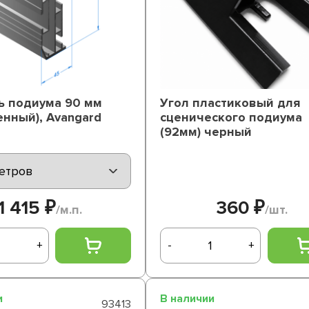
 подиума 90 мм
Угол пластиковый для
енный), Avangard
сценического подиума
(92мм) черный
1 415 ₽
360 ₽
/м.п.
/шт.
+
-
+
и
В наличии
93413