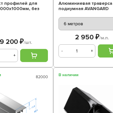
т профилей для
Алюминиевая траверса
2000х1000мм, без
подиумная AVANGARD
2 950 ₽
/м.п.
19 200 ₽
/шт.
-
+
+
и
В наличии
82000