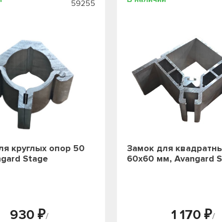
59255
ля круглых опор 50
Замок для квадратн
ngard Stage
60х60 мм, Avangard 
930 ₽
1 170 ₽
/
/