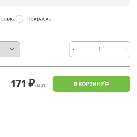
ровка
Покраска
-
+
171 ₽
В КОРЗИНУ
/м.п.