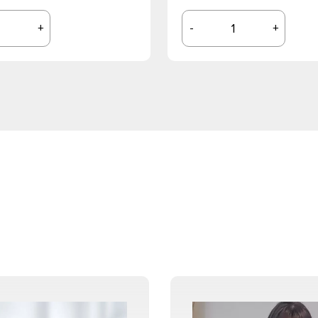
+
-
+