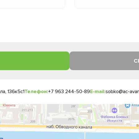
С
а, 136к5с1
Телефон:
+7 963 244-50-89
E-mail:
sobko@ac-avan