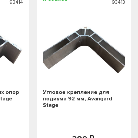
93414
93413
ых опор
Угловое крепление для
Stage
подиума 92 мм, Avangard
Stage