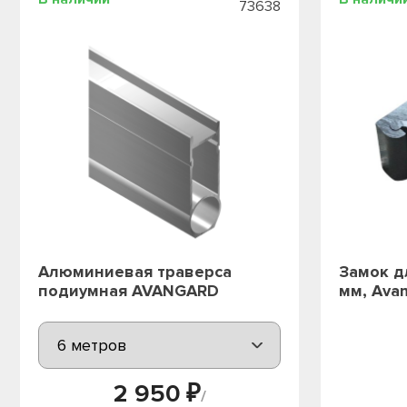
73638
Алюминиевая траверса
Замок д
подиумная AVANGARD
мм, Ava
2 950 ₽
/