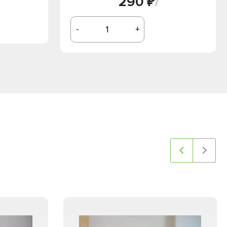
290 ₽
/
-
+