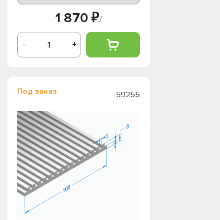
1 870 ₽
/
-
+
Под заказ
59255