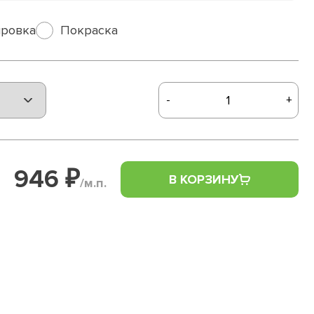
ровка
Покраска
-
+
946 ₽
В КОРЗИНУ
/м.п.