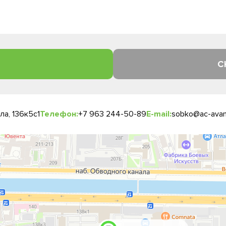
С
а, 136к5с1
Телефон:
+7 963 244-50-89
E-mail:
sobko@ac-avan