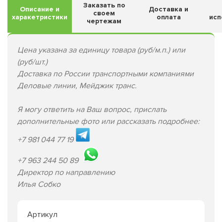
Заказать по
Описание и
Доставка и
своем
харакетристики
оплата
исп
чертежам
Цена указана за единицу товара (руб/м.п.) или
(руб/шт.)
Доставка по России транспортными компаниями
Деловые линии, Мейджик транс.
Я могу ответить на Ваш вопрос, прислать
дополнительные фото или рассказать подробнее:
+7 981 044 77 19
+7 963 244 50 89
Директор по направлению
Илья Собко
Артикул