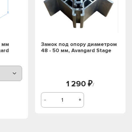
 мм
Замок под опору диаметром
gard
48 - 50 мм, Avangard Stage
1 290 ₽
/
-
+