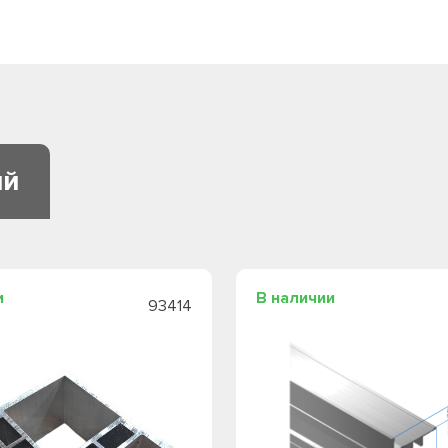
ий
и
В наличии
93414