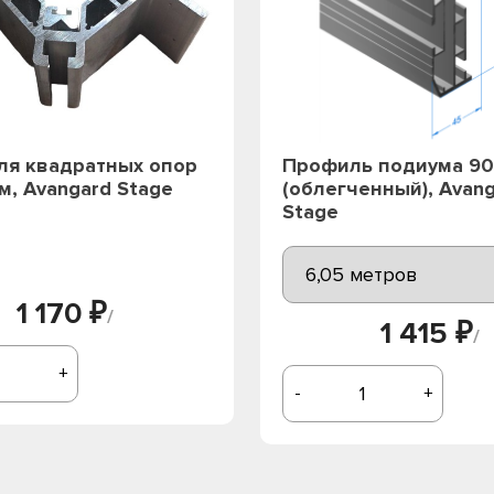
ля квадратных опор
Профиль подиума 90
м, Avangard Stage
(облегченный), Avan
Stage
1 170 ₽
/
1 415 ₽
/
+
-
+