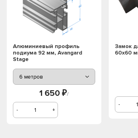
Алюминиевый профиль
Замок д
подиума 92 мм, Avangard
60х60 м
Stage
1 650 ₽
/
-
-
+