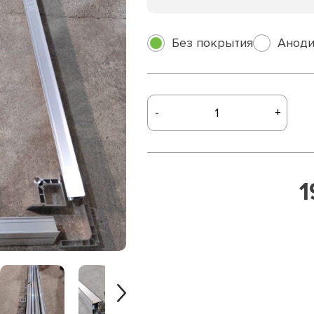
Без покрытия
Аноди
-
+
1