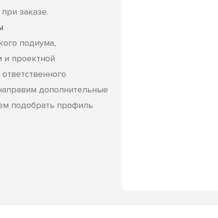
при заказе.
ы
кого подиума,
м и проектной
 ответственного
направим дополнительные
жем подобрать профиль