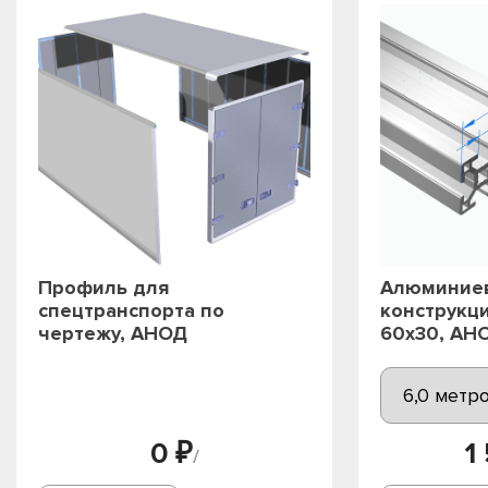
Профиль для
Алюминие
спецтранспорта по
конструкц
чертежу, АНОД
60х30, АН
0 ₽
1
/