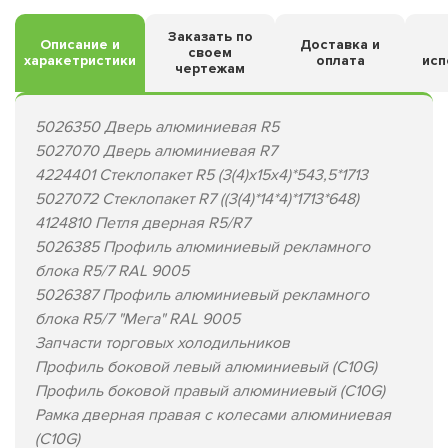
Заказать по
Описание и
Доставка и
своем
харакетристики
оплата
исп
чертежам
5026350 Дверь алюминиевая R5
5027070 Дверь алюминиевая R7
4224401 Стеклопакет R5 (3(4)х15х4)*543,5*1713
5027072 Стеклопакет R7 ((3(4)*14*4)*1713*648)
4124810 Петля дверная R5/R7
5026385 Профиль алюминиевый рекламного
блока R5/7 RAL 9005
5026387 Профиль алюминиевый рекламного
блока R5/7 "Мега" RAL 9005
Запчасти торговых холодильников
Профиль боковой левый алюминиевый (C10G)
Профиль боковой правый алюминиевый (C10G)
Рамка дверная правая с колесами алюминиевая
(C10G)