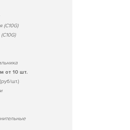
 (C10G)
(C10G)
ильника
 от 10 шт.
руб/шт.)
и
лнительные