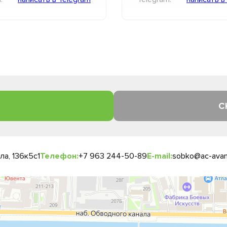
С
а, 136к5с1
Телефон:
+7 963 244-50-89
E-mail:
sobko@ac-avan