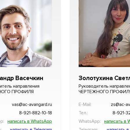
андр Васечкин
Золотухина Свет
итель направления
Руководитель направле
НОГО ПРОФИЛЯ
ЧЕРТЕЖНОГО ПРОФИЛ
vas@ac-avangard.ru
E-Mail:
zs@ac-av
8-921-882-10-18
Тел.:
8-921-3
p:
написать в WhatsApp
WhatsApp:
написать в 
:
написать в Telegram
Telegram:
написать в