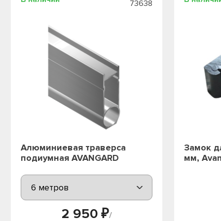
73638
Алюминиевая траверса
Замок д
подиумная AVANGARD
мм, Ava
2 950 ₽
/