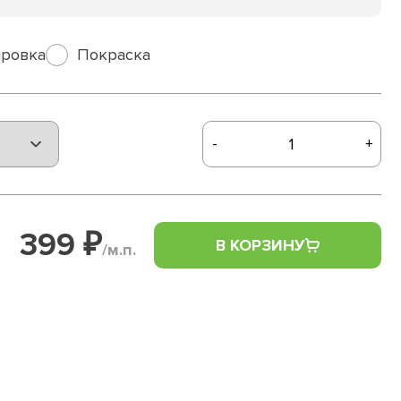
ровка
Покраска
-
+
399 ₽
В КОРЗИНУ
/м.п.