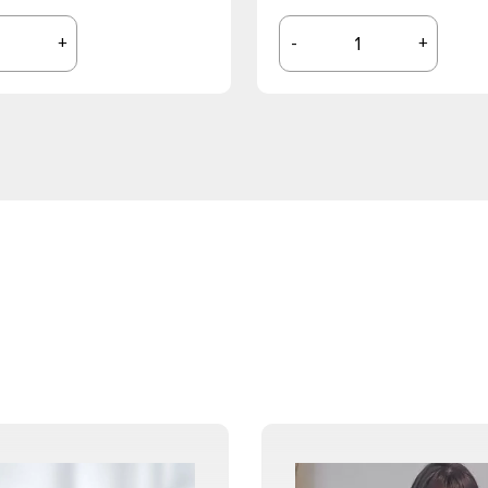
+
-
+