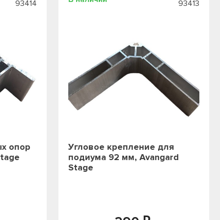
93414
93413
ых опор
Угловое крепление для
Stage
подиума 92 мм, Avangard
Stage