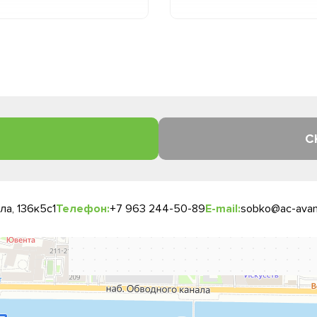
С
а, 136к5с1
Телефон:
+7 963 244-50-89
E-mail:
sobko@ac-avan