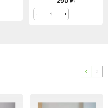
290 ₽
/
-
+