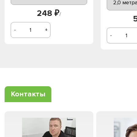
248 ₽
/
-
+
-
Контакты