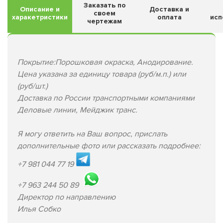
Заказать по
Описание и
Доставка и
своем
харакетристики
оплата
исп
чертежам
Покрытие:Порошковая окраска, Анодирование.
Цена указана за единицу товара (руб/м.п.) или
(руб/шт.)
Доставка по России транспортными компаниями
Деловые линии, Мейджик транс.
Я могу ответить на Ваш вопрос, прислать
дополнительные фото или рассказать подробнее:
+7 981 044 77 19
+7 963 244 50 89
Директор по направлению
Илья Собко