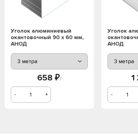
Уголок алюминиевый
Уголок ал
окантовочный 90 х 60 мм,
окантовочн
АНОД
АНОД
658 ₽
1
/
-
+
-