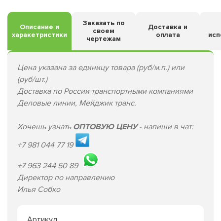
Заказать по
Описание и
Доставка и
своем
харакетристики
оплата
исп
чертежам
Цена указана за единицу товара (руб/м.п.) или
(руб/шт.)
Доставка по России транспортными компаниями
Деловые линии, Мейджик транс.
Хочешь узнать
ОПТОВУЮ ЦЕНУ
- напиши в чат:
+7 981 044 77 19
+7 963 244 50 89
Директор по направлению
Илья Собко
Артикул