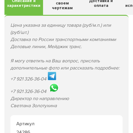
Описание и
Доставка и
своем
харакетристики
оплата
исп
чертежам
Цена указана за единицу товара (руб/м.п.) или
(руб/шт.)
Доставка по России транспортными компаниями
Деловые линии, Мейджик транс.
Я могу ответить на Ваш вопрос, прислать
дополнительные фото или рассказать подробнее:
+7 921 326-36-04
+7 921 326-36-04
Директор по направлению
Светлана Золотухина
Артикул
24286