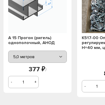
А 15 Прогон (ригель)
К517-00 О
однополочный, АНОД
регулируе
Н=40 мм, 
377 ₽
/
-
+
-