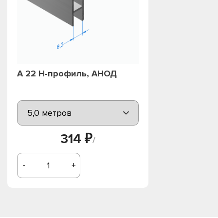
А 22 H-профиль, АНОД
314 ₽
/
-
+