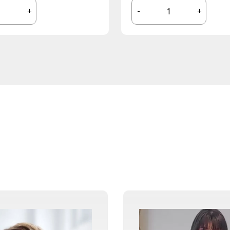
+
-
+