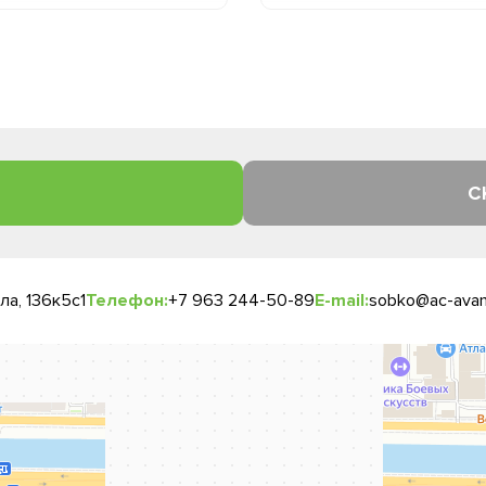
С
а, 136к5с1
Телефон:
+7 963 244-50-89
E-mail:
sobko@ac-avan