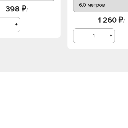
398 ₽
/
1 260 ₽
/
+
-
+