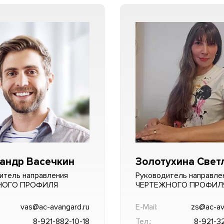
андр Васечкин
Золотухина Свет
итель направления
Руководитель направле
НОГО ПРОФИЛЯ
ЧЕРТЕЖНОГО ПРОФИЛ
vas@ac-avangard.ru
E-Mail:
zs@ac-av
8-921-882-10-18
Тел.:
8-921-3