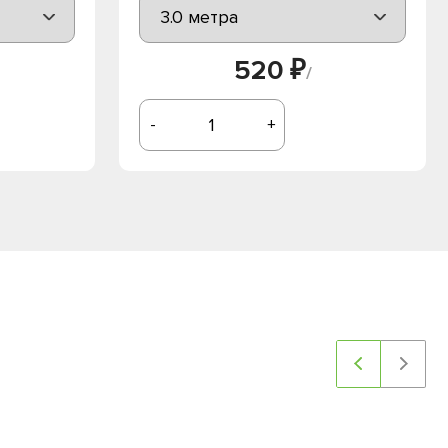
520 ₽
/
-
+