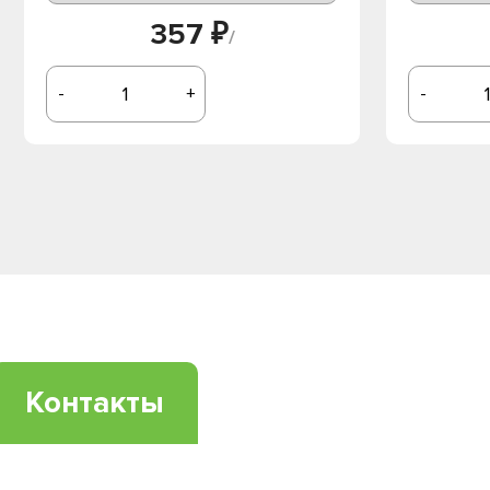
357 ₽
/
-
+
-
Контакты