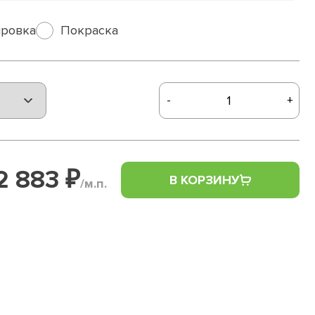
ровка
Покраска
-
+
2 883 ₽
В КОРЗИНУ
/м.п.