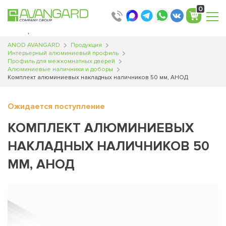
Translator
Translator
Translator
Translator
Translator
Translator
0
Мин. партия составляет 60 м.п.
ANOD AVANGARD
Продукция
Интерьерный алюминиевый профиль
Профиль для межкомнатных дверей
Алюминиевые наличники и доборы
Комплект алюминиевых накладных наличников 50 мм, АНОД
Ожидается поступление
КОМПЛЕКТ АЛЮМИНИЕВЫХ
НАКЛАДНЫХ НАЛИЧНИКОВ 50
ММ, АНОД