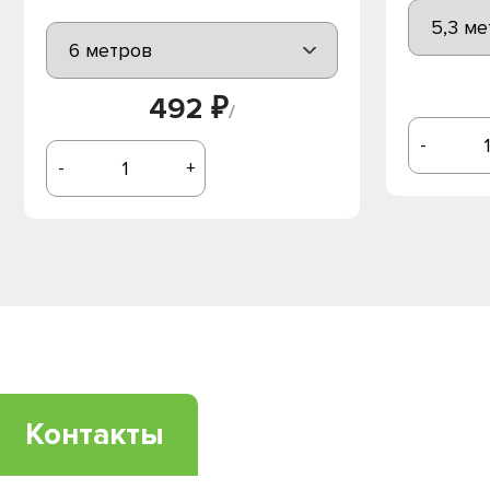
492 ₽
/
-
-
+
Контакты