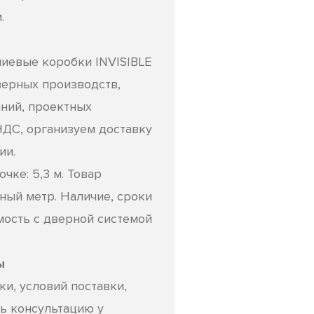
.
евые коробки INVISIBLE
верных производств,
ний, проектных
НДС, организуем доставку
ии.
чке: 5,3 м. Товар
нный метр. Наличие, сроки
мость с дверной системой
ы
и, условий поставки,
ь консультацию у