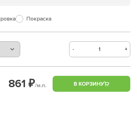
ровка
Покраска
-
+
861 ₽
В КОРЗИНУ
/м.п.