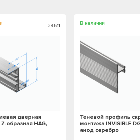
з
В наличии
24611
иевая дверная
Теневой профиль ск
 Z-образная HAG,
монтажа INVISIBLE DG
анод серебро