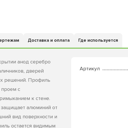
чертежам
Доставка и оплата
Где используется
крытии анод серебро
Артикул
аличников, дверей
ых решений. Профиль
 проем с
римыканием к стене.
 защищает алюминий от
шний вид поверхности и
филь остается видимым