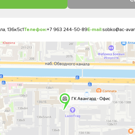
а, 136к5с1
Телефон:
+7 963 244-50-89
E-mail:
sobko@ac-avan