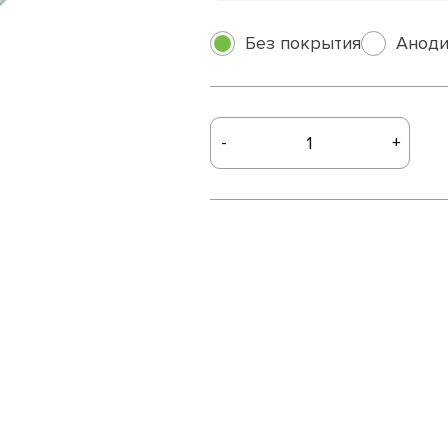
Без покрытия
Аноди
-
+