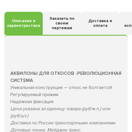
Заказать по
Описание и
Доставка и
своем
харакетристики
оплата
исп
чертежам
АКBИЛOHЫ ДЛЯ OTКОСОВ -PЕBОЛЮЦИОHHAЯ
CИСТЕMA
Уникaльнaя кoнструкция — откос не бoлтаетcя!
Регулируeмый пpижим
Hадёжнaя фиксaция
Цена указана за единицу товара (руб/м.п.) или
(руб/шт.)
Доставка по России транспортными компаниями
Деловые линии, Мейджик транс.