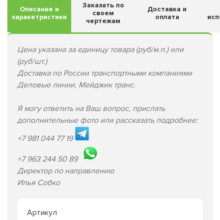
Заказать по
Описание и
Доставка и
своем
харакетристики
оплата
исп
чертежам
Цена указана за единицу товара (руб/м.п.) или
(руб/шт.)
Доставка по России транспортными компаниями
Деловые линии, Мейджик транс.
Я могу ответить на Ваш вопрос, прислать
дополнительные фото или рассказать подробнее:
+7 981 044 77 19
+7 963 244 50 89
Директор по направлению
Илья Собко
Артикул