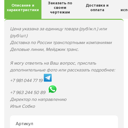
Заказать по
Описание и
Доставка и
своем
харакетристики
оплата
исп
чертежам
Цена указана за единицу товара (руб/м.п.) или
(руб/шт.)
Доставка по России транспортными компаниями
Деловые линии, Мейджик транс.
Я могу ответить на Ваш вопрос, прислать
дополнительные фото или рассказать подробнее:
+7 981 044 77 19
+7 963 244 50 89
Директор по направлению
Илья Собко
Артикул