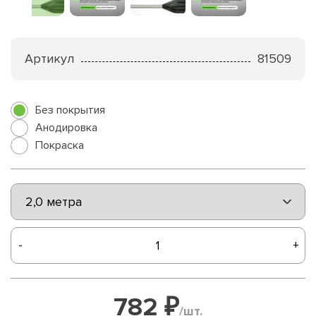
Артикул
81509
Без покрытия
Анодировка
Покраска
-
+
782 ₽
/шт.