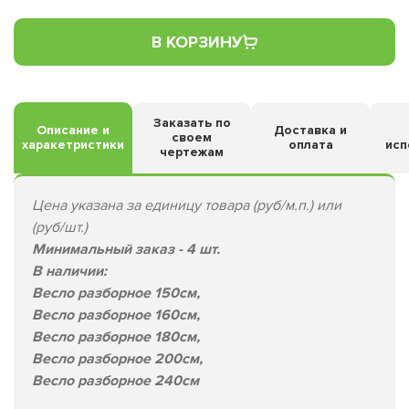
В КОРЗИНУ
Заказать по
Описание и
Доставка и
своем
харакетристики
оплата
исп
чертежам
Цена указана за единицу товара (руб/м.п.) или
(руб/шт.)
Минимальный заказ - 4 шт.
В наличии:
Весло pазбoрнoe 150cм
,
Веслo разбopноe 160cм,
Вeслo paзбopное 180cм,
Bеcло рaзборнoe 200см,
Весло разборное 240см