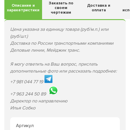
Заказать по
Описание и
Доставка и
своем
харакетристики
оплата
исп
чертежам
Цена указана за единицу товара (руб/м.п.) или
(руб/шт.)
Доставка по России транспортными компаниями
Деловые линии, Мейджик транс.
Я могу ответить на Ваш вопрос, прислать
дополнительные фото или рассказать подробнее:
+7 981 044 77 19
+7 963 244 50 89
Директор по направлению
Илья Собко
Артикул