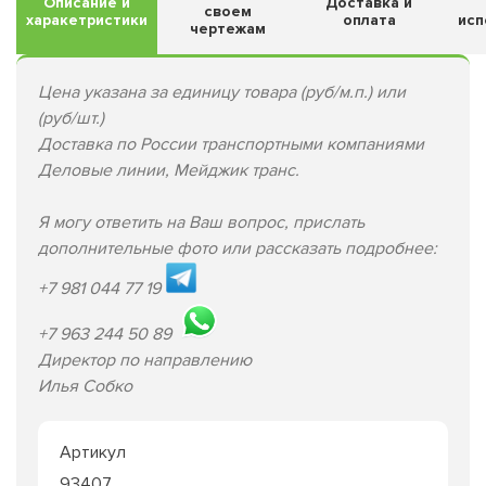
Описание и
Доставка и
своем
харакетристики
оплата
исп
чертежам
Цена указана за единицу товара (руб/м.п.) или
(руб/шт.)
Доставка по России транспортными компаниями
Деловые линии, Мейджик транс.
Я могу ответить на Ваш вопрос, прислать
дополнительные фото или рассказать подробнее:
+7 981 044 77 19
+7 963 244 50 89
Директор по направлению
Илья Собко
Артикул
93407