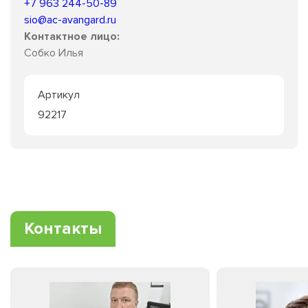
+7 963 244-50-89
sio@ac-avangard.ru
Контактное лицо:
Собко Илья
Артикул
92217
Контакты