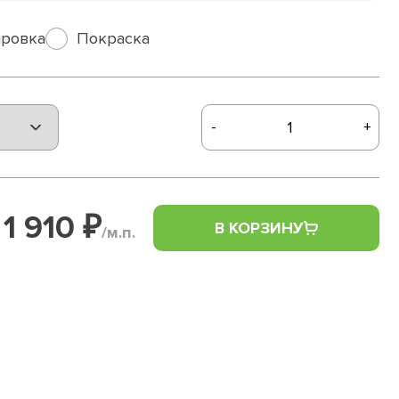
ровка
Покраска
-
+
1 910 ₽
В КОРЗИНУ
/м.п.