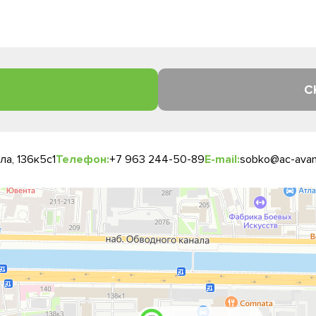
С
а, 136к5с1
Телефон:
+7 963 244-50-89
E-mail:
sobko@ac-avan