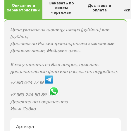
Заказать по
Описание и
Доставка и
своем
харакетристики
оплата
исп
чертежам
Цена указана за единицу товара (руб/м.п.) или
(руб/шт.)
Доставка по России транспортными компаниями
Деловые линии, Мейджик транс.
Я могу ответить на Ваш вопрос, прислать
дополнительные фото или рассказать подробнее:
+7 981 044 77 19
+7 963 244 50 89
Директор по направлению
Илья Собко
Артикул