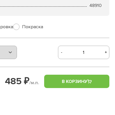
48910
ровка
Покраска
-
+
485 ₽
В КОРЗИНУ
/м.п.