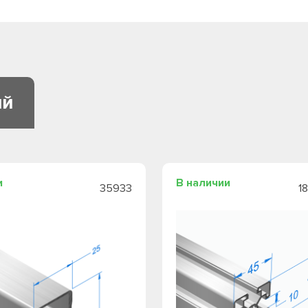
ий
и
В наличии
35933
1