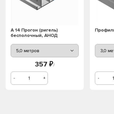
А 14 Прогон (ригель)
Профиль
бесполочный, АНОД
357 ₽
/
-
+
-