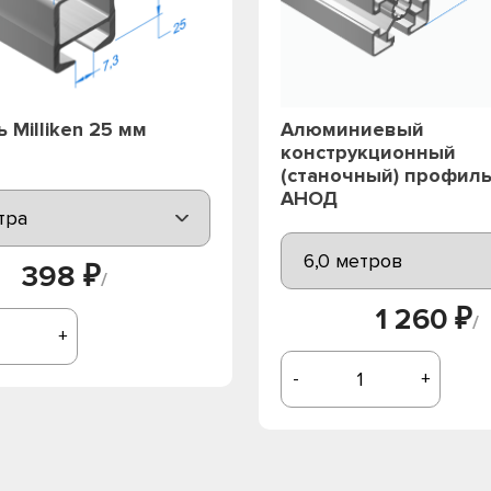
 Milliken 25 мм
Алюминиевый
конструкционный
(станочный) профиль
АНОД
398 ₽
/
1 260 ₽
/
+
-
+