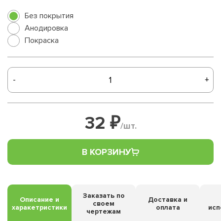
Без покрытия
Анодировка
Покраска
-
+
32 ₽
/шт.
В КОРЗИНУ
Заказать по
Описание и
Доставка и
своем
харакетристики
оплата
исп
чертежам