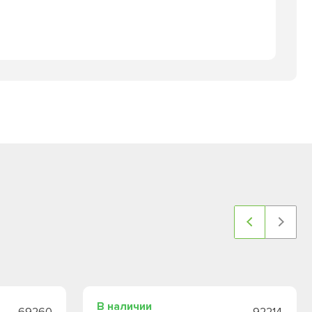
В наличии
69260
92214