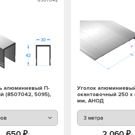
ь алюминиевый П-
Уголок алюминиевы
й (8507042, 5095),
окантовочный 250 х 
мм, АНОД
650 ₽
2 060 ₽
/
/