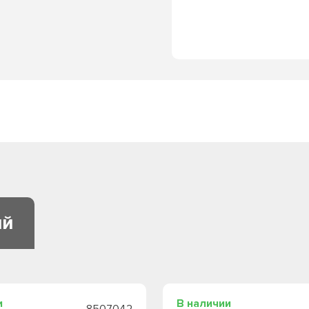
ий
и
В наличии
8507042