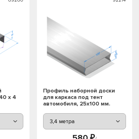
й
Профиль наборной доски
40 х 4
для каркаса под тент
автомобиля, 25х100 мм.
580 ₽
/