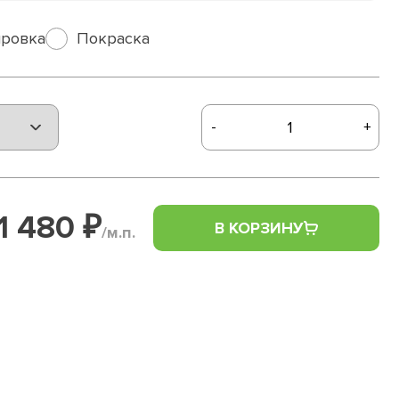
ровка
Покраска
-
+
1 480 ₽
В КОРЗИНУ
/м.п.