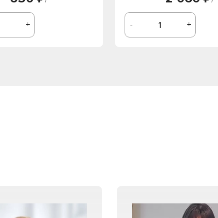
+
-
+