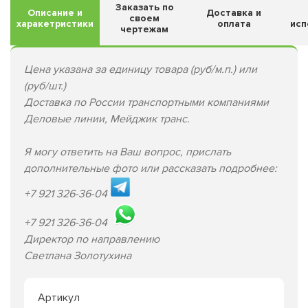
Заказать по
Описание и
Доставка и
своем
харакетристики
оплата
исп
чертежам
Цена указана за единицу товара (руб/м.п.) или
(руб/шт.)
Доставка по России транспортными компаниями
Деловые линии, Мейджик транс.
Я могу ответить на Ваш вопрос, прислать
дополнительные фото или рассказать подробнее:
+7 921 326-36-04
+7 921 326-36-04
Директор по направлению
Светлана Золотухина
Артикул