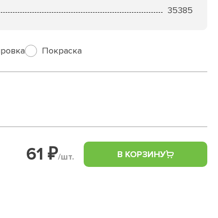
35385
ровка
Покраска
61 ₽
В КОРЗИНУ
/шт.