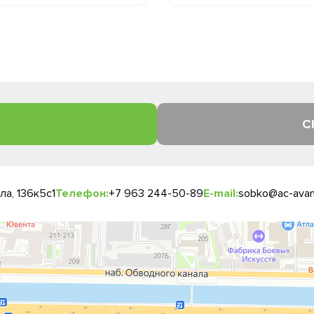
С
а, 136к5с1
Телефон:
+7 963 244-50-89
E-mail:
sobko@ac-avan