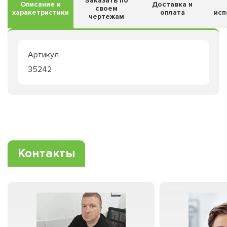
Заказать по
Описание и
Доставка и
своем
харакетристики
оплата
исп
чертежам
Артикул
35242
Контакты