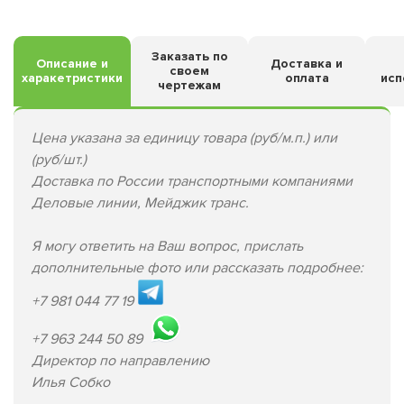
Заказать по
Описание и
Доставка и
своем
харакетристики
оплата
исп
чертежам
Цена указана за единицу товара (руб/м.п.) или
(руб/шт.)
Доставка по России транспортными компаниями
Деловые линии, Мейджик транс.
Я могу ответить на Ваш вопрос, прислать
дополнительные фото или рассказать подробнее:
+7 981 044 77 19
+7 963 244 50 89
Директор по направлению
Илья Собко